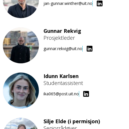
jan-gunnar.winther@uit.no
Gunnar Rekvig
Prosjektleder
Bilde
gunnar.rekvig@uit.no
Idunn Karlsen
Studentassistent
Bilde
ika065@post.uit.no
Silje Elde (i permisjon)
Seniorrådgiver