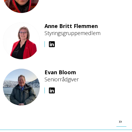
Anne Britt Flemmen
Styringsgruppemedlem
Bilde
Evan Bloom
Seniorrådgiver
Bilde
Nest
››
side
SIDER