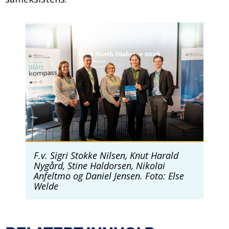
B
i
l
d
e
F.v. Sigri Stokke Nilsen, Knut Harald
Nygård, Stine Haldorsen, Nikolai
Anfeltmo og Daniel Jensen. Foto: Else
Welde