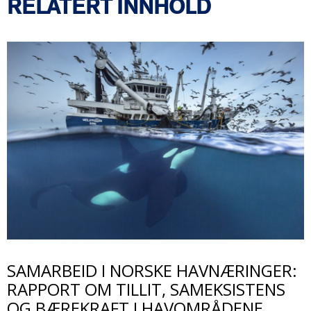
RELATERT INNHOLD
B
i
l
d
e
SAMARBEID I NORSKE HAVNÆRINGER:
RAPPORT OM TILLIT, SAMEKSISTENS
OG BÆREKRAFT I HAVOMRÅDENE