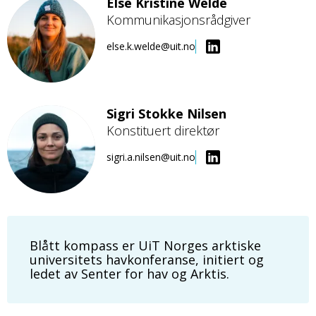
Else Kristine Welde
Kommunikasjonsrådgiver
Bilde
else.k.welde@uit.no
Sigri Stokke Nilsen
Konstituert direktør
Bilde
sigri.a.nilsen@uit.no
Blått kompass er UiT Norges arktiske
universitets havkonferanse, initiert og
ledet av Senter for hav og Arktis.