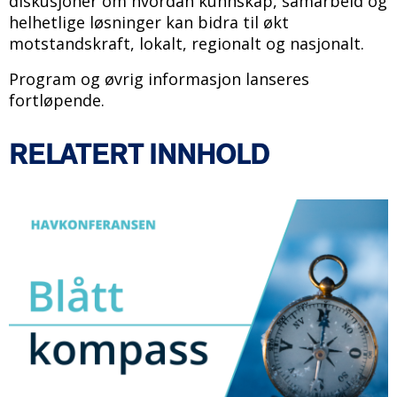
diskusjoner om hvordan kunnskap, samarbeid og
helhetlige løsninger kan bidra til økt
motstandskraft, lokalt, regionalt og nasjonalt.
Program og øvrig informasjon lanseres
fortløpende.
RELATERT INNHOLD
B
i
l
d
e