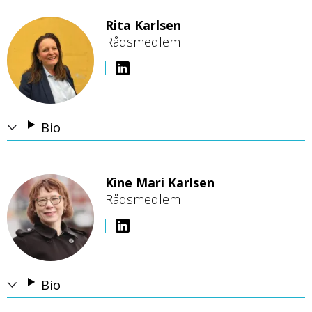
Rita Karlsen
Rådsmedlem
B
i
l
d
e
Bio
Kine Mari Karlsen
Rådsmedlem
B
i
l
d
e
Bio