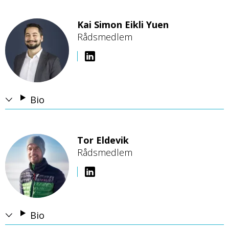
Kai Simon Eikli Yuen
Rådsmedlem
B
i
l
d
e
Bio
Tor Eldevik
Rådsmedlem
B
i
l
d
e
Bio