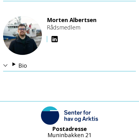
Morten Albertsen
Rådsmedlem
B
i
l
d
e
Bio
Postadresse
Muninbakken 21