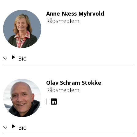
Anne Næss Myhrvold
Rådsmedlem
B
i
l
d
e
Bio
Olav Schram Stokke
Rådsmedlem
B
i
l
d
e
Bio