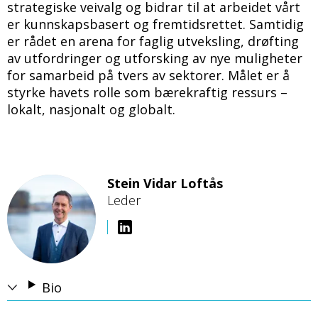
strategiske veivalg og bidrar til at arbeidet vårt
er kunnskapsbasert og fremtidsrettet. Samtidig
er rådet en arena for faglig utveksling, drøfting
av utfordringer og utforsking av nye muligheter
for samarbeid på tvers av sektorer. Målet er å
styrke havets rolle som bærekraftig ressurs –
lokalt, nasjonalt og globalt.
Stein Vidar Loftås
Leder
B
i
l
d
e
Bio