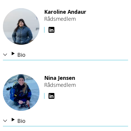
Karoline Andaur
Rådsmedlem
B
i
l
d
e
Bio
Nina Jensen
Rådsmedlem
B
i
l
d
e
Bio