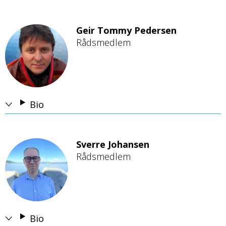
Geir Tommy Pedersen
Rådsmedlem
B
i
l
d
e
Bio
Sverre Johansen
Rådsmedlem
B
i
l
d
e
Bio