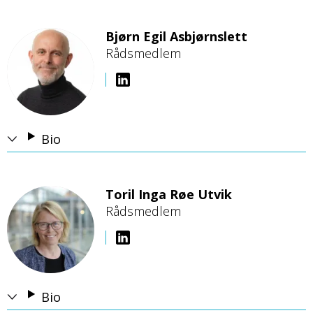
Bjørn Egil Asbjørnslett
Rådsmedlem
B
i
l
d
e
Bio
Toril Inga Røe Utvik
Rådsmedlem
B
i
l
d
e
Bio