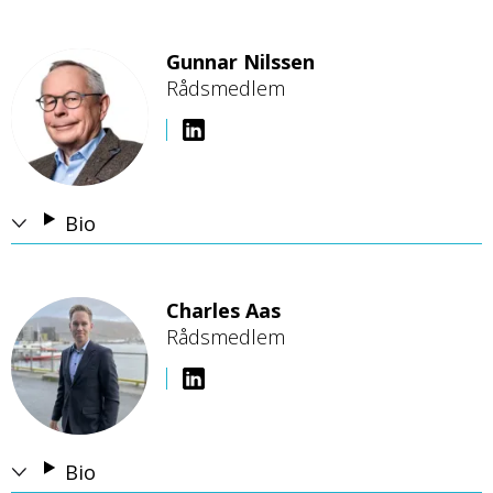
Gunnar Nilssen
Rådsmedlem
B
i
l
d
e
Bio
Charles Aas
Rådsmedlem
B
i
l
d
e
Bio