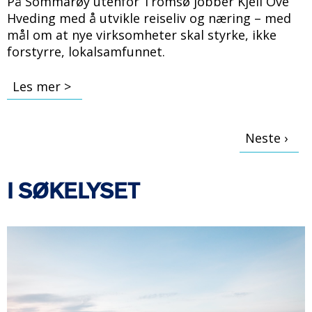
På Sommarøy utenfor Tromsø jobber Kjell Ove
Hveding med å utvikle reiseliv og næring – med
mål om at nye virksomheter skal styrke, ikke
forstyrre, lokalsamfunnet.
Les mer >
Neste
Neste ›
SIDER
side
I SØKELYSET
B
i
l
d
e